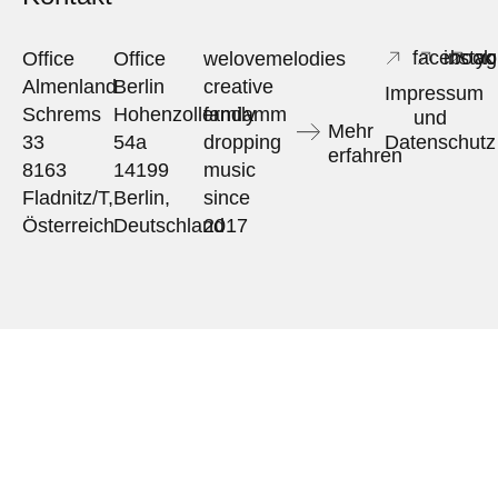
facebook
insta
yo
Office
Office
welovemelodies
Almenland
Berlin
creative
Impressum
Schrems
Hohenzollerndamm
family
und
Mehr
33
54a
dropping
Datenschutz
erfahren
8163
14199
music
Fladnitz/T,
Berlin,
since
Österreich
Deutschland
2017