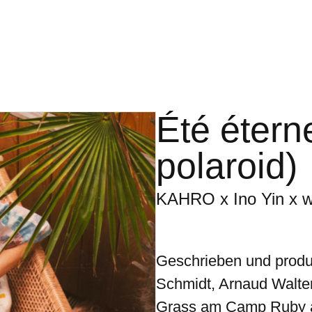
Été étern
polaroid)
KAHRO x Ino Yin x w
Geschrieben und produz
Schmidt, Arnaud Walte
Grass am Camp Ruby a