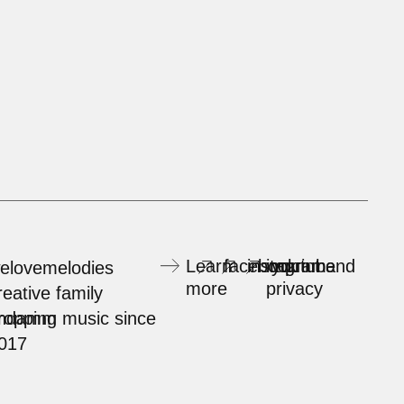
Learn
facebook
instagram
imprint and
youtube
elovemelodies
more
privacy
reative family
rndamm
ropping music since
017