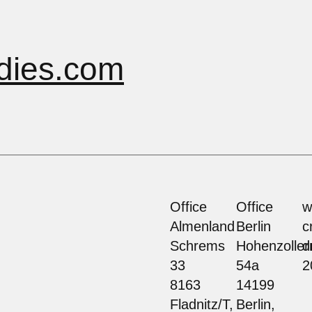
dies.com
Office
Office
w
Almenland
Berlin
c
Schrems
Hohenzolle
d
33
54a
2
8163
14199
Fladnitz/T,
Berlin,