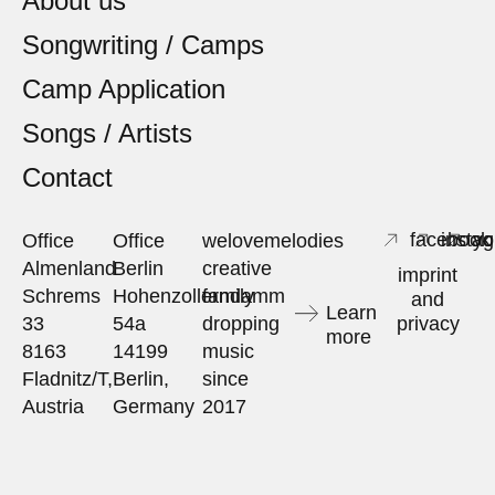
About us
Songwriting / Camps
Camp Application
Songs / Artists
Contact
facebook
insta
yo
Office
Office
welovemelodies
Almenland
Berlin
creative
imprint
Schrems
Hohenzollerndamm
family
and
Learn
33
54a
dropping
privacy
more
8163
14199
music
Fladnitz/T,
Berlin,
since
Austria
Germany
2017