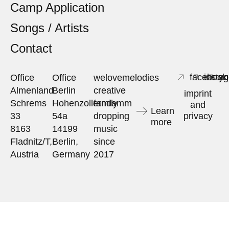
Camp Application
Songs / Artists
Contact
facebook
insta
yo
Office
Office
welovemelodies
Almenland
Berlin
creative
imprint
Schrems
Hohenzollerndamm
family
and
Learn
33
54a
dropping
privacy
more
8163
14199
music
Fladnitz/T,
Berlin,
since
Austria
Germany
2017