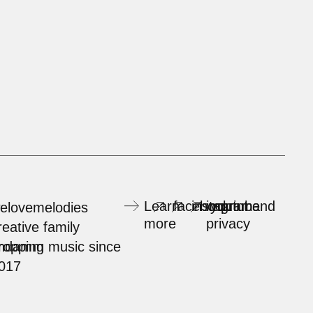
Learn
facebook
instagram
imprint and
youtube
elovemelodies
more
privacy
reative family
rndamm
ropping music since
017