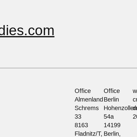
dies.com
Office
Office
w
Almenland
Berlin
c
Schrems
Hohenzolle
d
33
54a
2
8163
14199
Fladnitz/T,
Berlin,